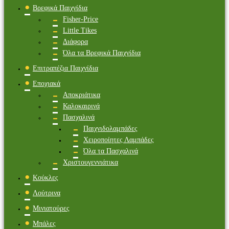
Βρεφικά Παιχνίδια
Fisher-Price
Little Tikes
Διάφορα
Όλα τα Βρεφικά Παιχνίδια
Επιτραπέζια Παιχνίδια
Εποχιακά
Αποκριάτικα
Καλοκαιρινά
Πασχαλινά
Παιχνιδολαμπάδες
Χειροποίητες Λαμπάδες
Όλα τα Πασχαλινά
Χριστουγεννιάτικα
Κούκλες
Λούτρινα
Μινιατούρες
Μπάλες