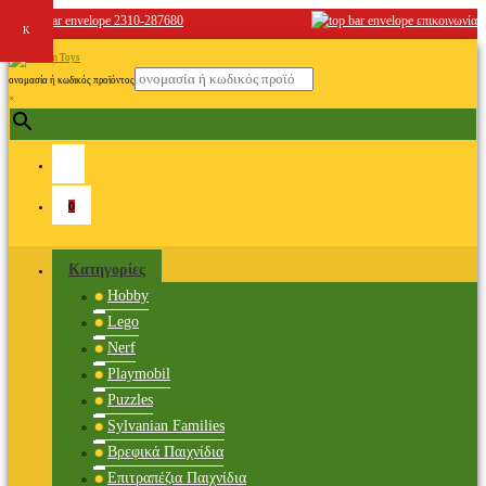
2310-287680
επικοινωνία
ονομασία ή κωδικός προϊόντος
×
0
Κατηγορίες
Hobby
Lego
Nerf
Playmobil
Puzzles
Sylvanian Families
Βρεφικά Παιχνίδια
Επιτραπέζια Παιχνίδια