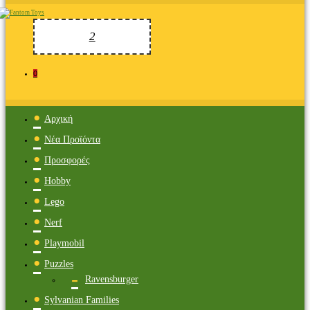
0
Αρχική
Νέα Προϊόντα
Προσφορές
Hobby
Lego
Nerf
Playmobil
Puzzles
Ravensburger
Sylvanian Families