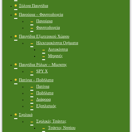
Ξύλινα Παιχνίδια
Παγούρια – Φαγητοδοχεία
Παγούρια
Φαγητοδοχεία
Παιχνίδια Εξωτερικού Χώρου
Ηλεκτροκίνητα Οχήματα
Αυτοκίνητα
Μηχανές
Παιχνίδια Ρόλων – Μίμησης
SPY X
Πατίνια – Ποδήλατα
Πατίνια
Ποδήλατα
Διάφορα
Εξοπλισμός
Σχολικά
Σχολικές Τσάντες
Τσάντες Νηπίου