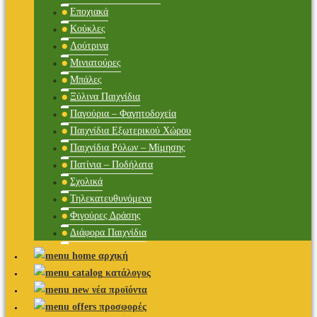
Εποχιακά
Κούκλες
Λούτρινα
Μινιατούρες
Μπάλες
Ξύλινα Παιχνίδια
Παγούρια – Φαγητοδοχεία
Παιχνίδια Εξωτερικού Χώρου
Παιχνίδια Ρόλων – Μίμησης
Πατίνια – Ποδήλατα
Σχολικά
Τηλεκατευθυνόμενα
Φιγούρες Δράσης
Διάφορα Παιχνίδια
αρχική
κατάλογος
νέα προϊόντα
προσφορές