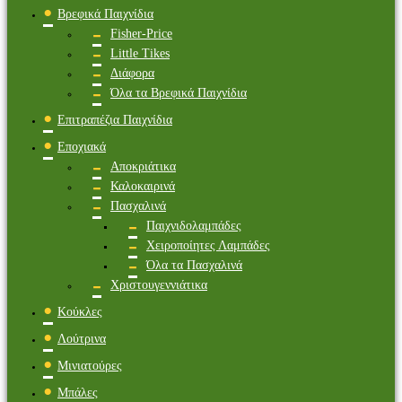
Βρεφικά Παιχνίδια
Fisher-Price
Little Tikes
Διάφορα
Όλα τα Βρεφικά Παιχνίδια
Επιτραπέζια Παιχνίδια
Εποχιακά
Αποκριάτικα
Καλοκαιρινά
Πασχαλινά
Παιχνιδολαμπάδες
Χειροποίητες Λαμπάδες
Όλα τα Πασχαλινά
Χριστουγεννιάτικα
Κούκλες
Λούτρινα
Μινιατούρες
Μπάλες