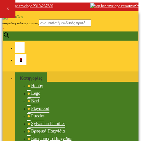
2310-287680
επικοινωνία
ονομασία ή κωδικός προϊόντος
×
0
Κατηγορίες
Hobby
Lego
Nerf
Playmobil
Puzzles
Sylvanian Families
Βρεφικά Παιχνίδια
Επιτραπέζια Παιχνίδια