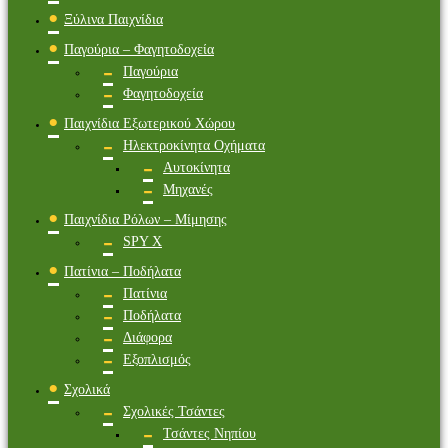
Ξύλινα Παιχνίδια
Παγούρια – Φαγητοδοχεία
Παγούρια
Φαγητοδοχεία
Παιχνίδια Εξωτερικού Χώρου
Ηλεκτροκίνητα Οχήματα
Αυτοκίνητα
Μηχανές
Παιχνίδια Ρόλων – Μίμησης
SPY X
Πατίνια – Ποδήλατα
Πατίνια
Ποδήλατα
Διάφορα
Εξοπλισμός
Σχολικά
Σχολικές Τσάντες
Τσάντες Νηπίου