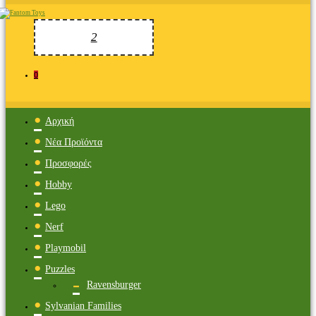
0
Αρχική
Νέα Προϊόντα
Προσφορές
Hobby
Lego
Nerf
Playmobil
Puzzles
Ravensburger
Sylvanian Families