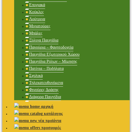
Εποχιακά
Κούκλες
Λούτρινα
Μινιατούρες
Μπάλες
Ξύλινα Παιχνίδια
Παγούρια – Φαγητοδοχεία
Παιχνίδια Εξωτερικού Χώρου
Παιχνίδια Ρόλων – Μίμησης
Πατίνια – Ποδήλατα
Σχολικά
Τηλεκατευθυνόμενα
Φιγούρες Δράσης
Διάφορα Παιχνίδια
αρχική
κατάλογος
νέα προϊόντα
προσφορές