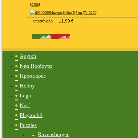
[0250]
Μαγικός Κύβος 5,5cm [71-3179]
11,99
€
υποσύνολο
καλάθι
ταμείο
Αρχική
Νέα Προϊόντα
Προσφορές
Hobby
Lego
Nerf
Playmobil
Puzzles
Ravensburger