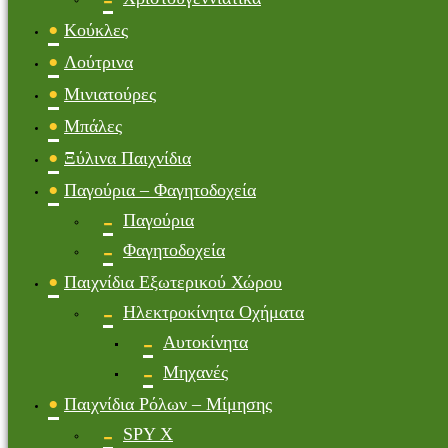
Κούκλες
Λούτρινα
Μινιατούρες
Μπάλες
Ξύλινα Παιχνίδια
Παγούρια – Φαγητοδοχεία
Παγούρια
Φαγητοδοχεία
Παιχνίδια Εξωτερικού Χώρου
Ηλεκτροκίνητα Οχήματα
Αυτοκίνητα
Μηχανές
Παιχνίδια Ρόλων – Μίμησης
SPY X