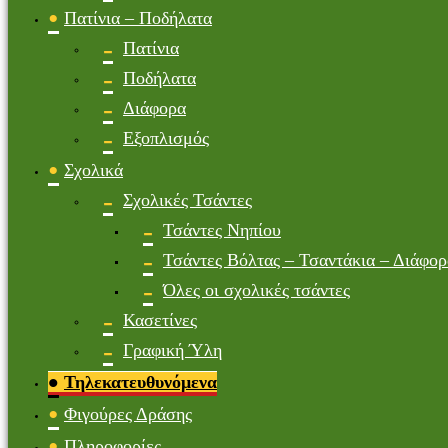
Πατίνια – Ποδήλατα
Πατίνια
Ποδήλατα
Διάφορα
Εξοπλισμός
Σχολικά
Σχολικές Τσάντες
Τσάντες Νηπίου
Τσάντες Βόλτας – Τσαντάκια – Διάφορ
Όλες οι σχολικές τσάντες
Κασετίνες
Γραφική Ύλη
Τηλεκατευθυνόμενα
Φιγούρες Δράσης
Πληροφορίες