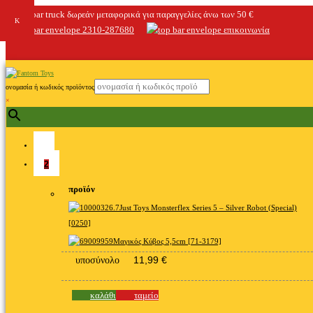
δωρεάν μεταφορικά για παραγγελίες άνω των 50 €
2310-287680
επικοινωνία
ονομασία ή κωδικός προϊόντος
×
2
προϊόν
Just Toys Monsterflex Series 5 – Silver Robot (Special)
[0250]
Μαγικός Κύβος 5,5cm [71-3179]
11,99
€
υποσύνολο
καλάθι
ταμείο