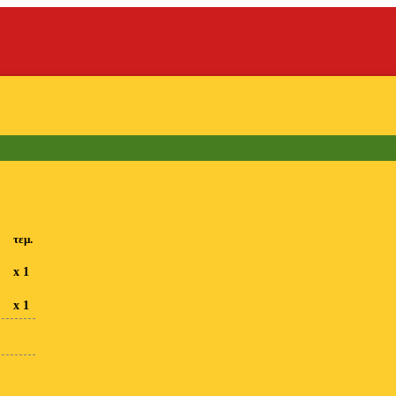
τεμ.
1
1