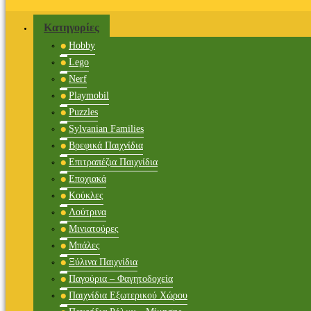
Κατηγορίες
Hobby
Lego
Nerf
Playmobil
Puzzles
Sylvanian Families
Βρεφικά Παιχνίδια
Επιτραπέζια Παιχνίδια
Εποχιακά
Κούκλες
Λούτρινα
Μινιατούρες
Μπάλες
Ξύλινα Παιχνίδια
Παγούρια – Φαγητοδοχεία
Παιχνίδια Εξωτερικού Χώρου