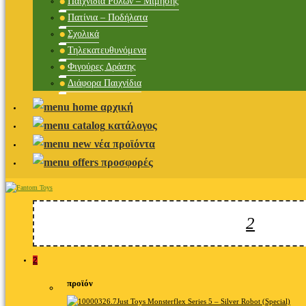
Παιχνίδια Ρόλων – Μίμησης
Πατίνια – Ποδήλατα
Σχολικά
Τηλεκατευθυνόμενα
Φιγούρες Δράσης
Διάφορα Παιχνίδια
αρχική
κατάλογος
νέα προϊόντα
προσφορές
2
προϊόν
Just Toys Monsterflex Series 5 – Silver Robot (Special)