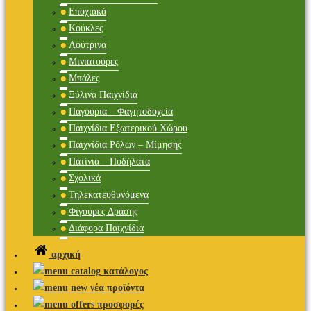
Εποχιακά
Κούκλες
Λούτρινα
Μινιατούρες
Μπάλες
Ξύλινα Παιχνίδια
Παγούρια – Φαγητοδοχεία
Παιχνίδια Εξωτερικού Χώρου
Παιχνίδια Ρόλων – Μίμησης
Πατίνια – Ποδήλατα
Σχολικά
Τηλεκατευθυνόμενα
Φιγούρες Δράσης
Διάφορα Παιχνίδια
αρχική
κατάλογος
νέα προϊόντα
προσφορές