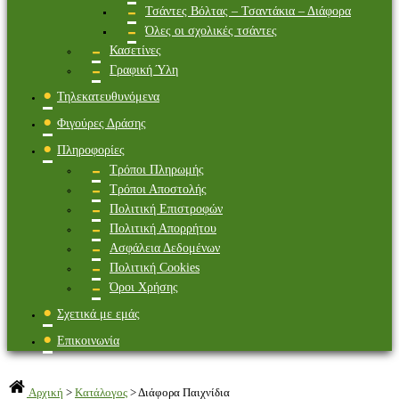
Τσάντες Βόλτας – Τσαντάκια – Διάφορα
Όλες οι σχολικές τσάντες
Κασετίνες
Γραφική Ύλη
Τηλεκατευθυνόμενα
Φιγούρες Δράσης
Πληροφορίες
Τρόποι Πληρωμής
Τρόποι Αποστολής
Πολιτική Επιστροφών
Πολιτική Απορρήτου
Ασφάλεια Δεδομένων
Πολιτική Cookies
Όροι Χρήσης
Σχετικά με εμάς
Επικοινωνία
Αρχική
>
Κατάλογος
>
Διάφορα Παιχνίδια