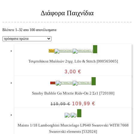
Διάφορα Παιχνίδια
Βλέπετε 1–32 απο 100 αποτέλεσματα
Νέο!
Τσιμπιδάκια Μαλλιών 2τμχ. Lilo & Stitch [000565065]
3,00
€
- 8%
Smoby Bubble Go Mixtie Ride-On 2 Σε1 [720100]
109,99
€
119,99
€
Maisto 1/18 Lamborghini Murcielago LP640 Swarovski WITH 7668
Swarovski elements [532024]