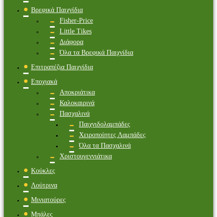
Βρεφικά Παιχνίδια
Fisher-Price
Little Tikes
Διάφορα
Όλα τα Βρεφικά Παιχνίδια
Επιτραπέζια Παιχνίδια
Εποχιακά
Αποκριάτικα
Καλοκαιρινά
Πασχαλινά
Παιχνιδολαμπάδες
Χειροποίητες Λαμπάδες
Όλα τα Πασχαλινά
Χριστουγεννιάτικα
Κούκλες
Λούτρινα
Μινιατούρες
Μπάλες