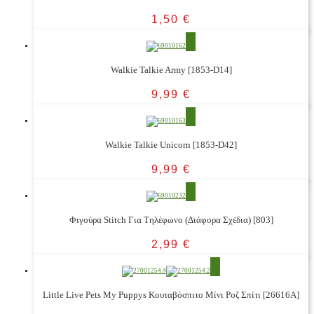
1,50
€
Walkie Talkie Army [1853-D14]
9,99
€
Walkie Talkie Unicorn [1853-D42]
9,99
€
Φιγούρα Stitch Για Τηλέφωνο (Διάφορα Σχέδια) [803]
2,99
€
Little Live Pets My Puppys Κουταβόσπιτο Μίνι Ροζ Σπίτι [26616A]