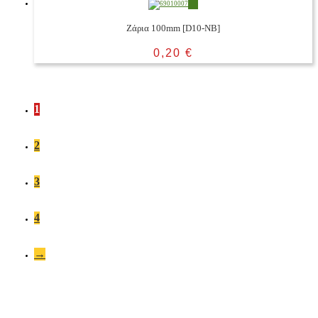
Ζάρια 100mm [D10-NB]
0,20
€
1
2
3
4
→