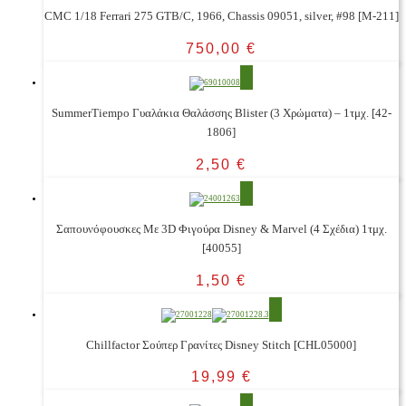
CMC 1/18 Ferrari 275 GTB/C, 1966, Chassis 09051, silver, #98 [M-211]
750,00
€
SummerTiempo Γυαλάκια Θαλάσσης Blister (3 Χρώματα) – 1τμχ. [42-
1806]
2,50
€
Σαπουνόφουσκες Με 3D Φιγούρα Disney & Marvel (4 Σχέδια) 1τμχ.
[40055]
1,50
€
Chillfactor Σούπερ Γρανίτες Disney Stitch [CHL05000]
19,99
€