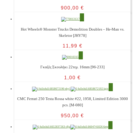
900,00
€
Hot Wheels® Monster Trucks Demolition Doubles – He-Man vs.
Skeletor [JHY78]
11,99
€
Γκαζές Σκουλήκι 22τεμ. 16mm [96-233]
1,00
€
CMC Ferrari 250 Testa Rossa white #22, 1958, Limited Edition 3000
pcs. [M-080]
950,00
€