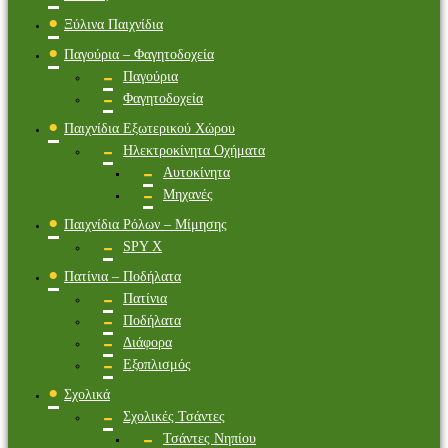
Ξύλινα Παιχνίδια
Παγούρια – Φαγητοδοχεία
Παγούρια
Φαγητοδοχεία
Παιχνίδια Εξωτερικού Χώρου
Ηλεκτροκίνητα Οχήματα
Αυτοκίνητα
Μηχανές
Παιχνίδια Ρόλων – Μίμησης
SPY X
Πατίνια – Ποδήλατα
Πατίνια
Ποδήλατα
Διάφορα
Εξοπλισμός
Σχολικά
Σχολικές Τσάντες
Τσάντες Νηπίου