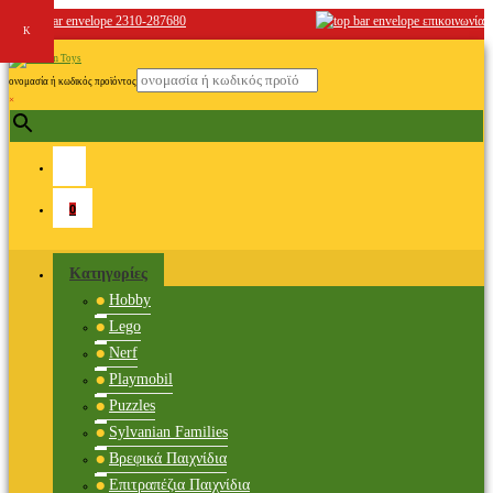
2310-287680
επικοινωνία
ονομασία ή κωδικός προϊόντος
×
0
Κατηγορίες
Hobby
Lego
Nerf
Playmobil
Puzzles
Sylvanian Families
Βρεφικά Παιχνίδια
Επιτραπέζια Παιχνίδια