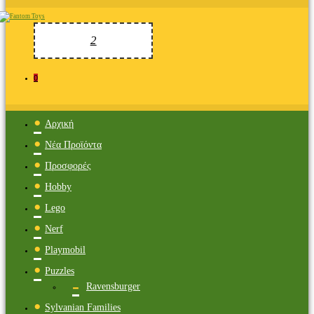
0
Αρχική
Νέα Προϊόντα
Προσφορές
Hobby
Lego
Nerf
Playmobil
Puzzles
Ravensburger
Sylvanian Families