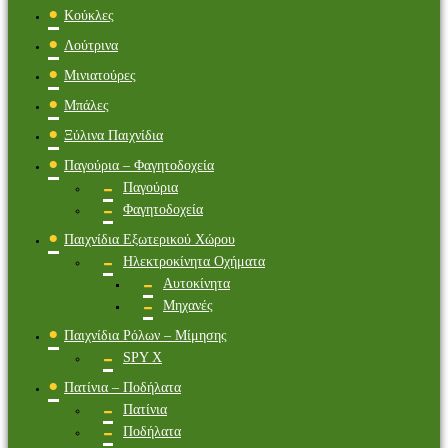
Κούκλες
Λούτρινα
Μινιατούρες
Μπάλες
Ξύλινα Παιχνίδια
Παγούρια – Φαγητοδοχεία
Παγούρια
Φαγητοδοχεία
Παιχνίδια Εξωτερικού Χώρου
Ηλεκτροκίνητα Οχήματα
Αυτοκίνητα
Μηχανές
Παιχνίδια Ρόλων – Μίμησης
SPY X
Πατίνια – Ποδήλατα
Πατίνια
Ποδήλατα