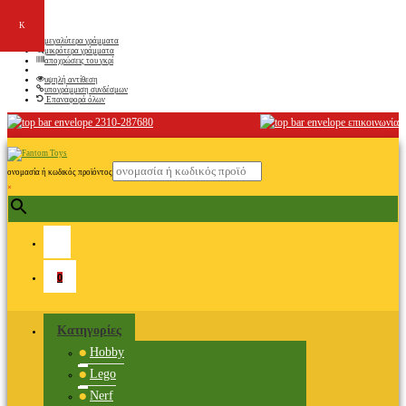
2310-287680
επικοινωνία
ονομασία ή κωδικός προϊόντος
×
0
Κατηγορίες
Hobby
Lego
Nerf