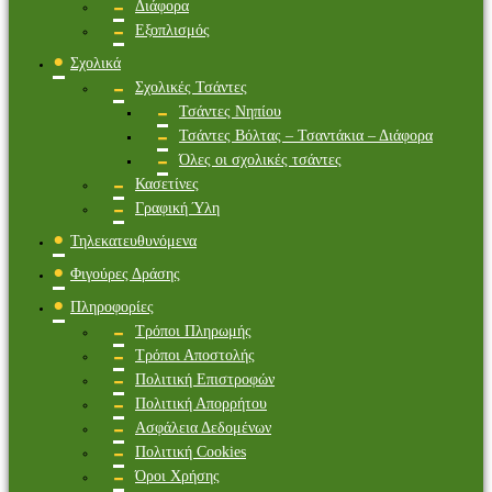
Διάφορα
Εξοπλισμός
Σχολικά
Σχολικές Τσάντες
Τσάντες Νηπίου
Τσάντες Βόλτας – Τσαντάκια – Διάφορα
Όλες οι σχολικές τσάντες
Κασετίνες
Γραφική Ύλη
Τηλεκατευθυνόμενα
Φιγούρες Δράσης
Πληροφορίες
Τρόποι Πληρωμής
Τρόποι Αποστολής
Πολιτική Επιστροφών
Πολιτική Απορρήτου
Ασφάλεια Δεδομένων
Πολιτική Cookies
Όροι Χρήσης