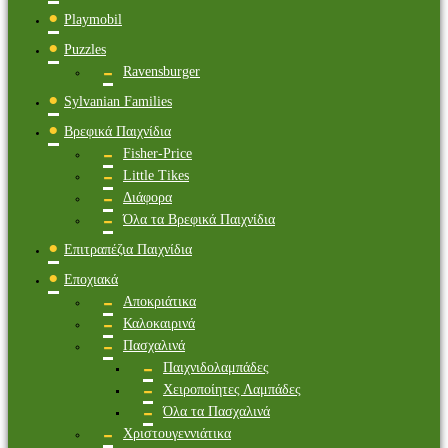
Playmobil
Puzzles
Ravensburger
Sylvanian Families
Βρεφικά Παιχνίδια
Fisher-Price
Little Tikes
Διάφορα
Όλα τα Βρεφικά Παιχνίδια
Επιτραπέζια Παιχνίδια
Εποχιακά
Αποκριάτικα
Καλοκαιρινά
Πασχαλινά
Παιχνιδολαμπάδες
Χειροποίητες Λαμπάδες
Όλα τα Πασχαλινά
Χριστουγεννιάτικα