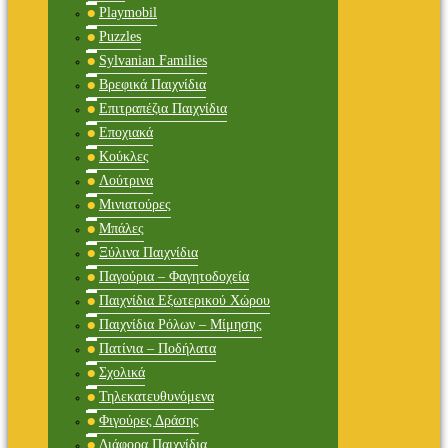
Playmobil
Puzzles
Sylvanian Families
Βρεφικά Παιχνίδια
Επιτραπέζια Παιχνίδια
Εποχιακά
Κούκλες
Λούτρινα
Μινιατούρες
Μπάλες
Ξύλινα Παιχνίδια
Παγούρια – Φαγητοδοχεία
Παιχνίδια Εξωτερικού Χώρου
Παιχνίδια Ρόλων – Μίμησης
Πατίνια – Ποδήλατα
Σχολικά
Τηλεκατευθυνόμενα
Φιγούρες Δράσης
Διάφορα Παιχνίδια