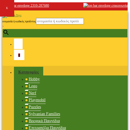
2310-287680
επικοινωνία
ονομασία ή κωδικός προϊόντος
×
0
Κατηγορίες
Hobby
Lego
Nerf
Playmobil
Puzzles
Sylvanian Families
Βρεφικά Παιχνίδια
Επιτραπέζια Παιχνίδια