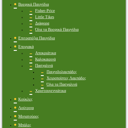
Βρεφικά Παιχνίδια
Fisher-Price
Little Tikes
Διάφορα
Όλα τα Βρεφικά Παιχνίδια
Επιτραπέζια Παιχνίδια
Εποχιακά
Αποκριάτικα
Καλοκαιρινά
Πασχαλινά
Παιχνιδολαμπάδες
Χειροποίητες Λαμπάδες
Όλα τα Πασχαλινά
Χριστουγεννιάτικα
Κούκλες
Λούτρινα
Μινιατούρες
Μπάλες