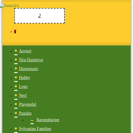
0
Αρχική
Νέα Προϊόντα
Προσφορές
Hobby
Lego
Nerf
Playmobil
Puzzles
Ravensburger
Sylvanian Families