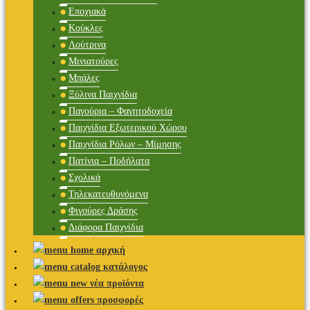
Εποχιακά
Κούκλες
Λούτρινα
Μινιατούρες
Μπάλες
Ξύλινα Παιχνίδια
Παγούρια – Φαγητοδοχεία
Παιχνίδια Εξωτερικού Χώρου
Παιχνίδια Ρόλων – Μίμησης
Πατίνια – Ποδήλατα
Σχολικά
Τηλεκατευθυνόμενα
Φιγούρες Δράσης
Διάφορα Παιχνίδια
αρχική
κατάλογος
νέα προϊόντα
προσφορές