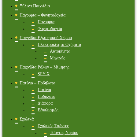
Ξύλινα Παιχνίδια
Παγούρια – Φαγητοδοχεία
Παγούρια
Φαγητοδοχεία
Παιχνίδια Εξωτερικού Χώρου
Ηλεκτροκίνητα Οχήματα
Αυτοκίνητα
Μηχανές
Παιχνίδια Ρόλων – Μίμησης
SPY X
Πατίνια – Ποδήλατα
Πατίνια
Ποδήλατα
Διάφορα
Εξοπλισμός
Σχολικά
Σχολικές Τσάντες
Τσάντες Νηπίου