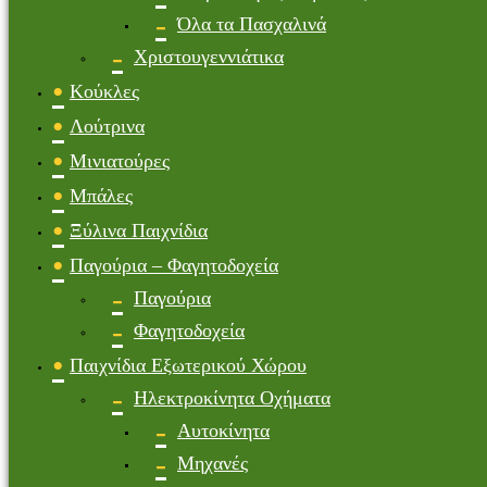
Όλα τα Πασχαλινά
Χριστουγεννιάτικα
Κούκλες
Λούτρινα
Μινιατούρες
Μπάλες
Ξύλινα Παιχνίδια
Παγούρια – Φαγητοδοχεία
Παγούρια
Φαγητοδοχεία
Παιχνίδια Εξωτερικού Χώρου
Ηλεκτροκίνητα Οχήματα
Αυτοκίνητα
Μηχανές