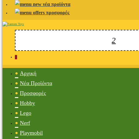
νέα προϊόντα
προσφορές
0
Αρχική
Νέα Προϊόντα
Προσφορές
Hobby
Lego
Nerf
Playmobil