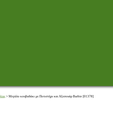
λίας
>
Μεγάλο κουβαδάκι με Ποτιστήρι και Αξεσουάρ Barbie [01378]