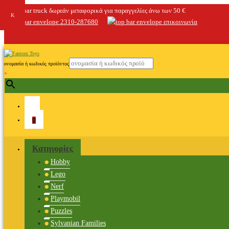
δωρεάν μεταφορικά για παραγγελίες άνω των 50 €
2310-287680
επικοινωνία
ονομασία ή κωδικός προϊόντος
×
0
Κατηγορίες
Hobby
Lego
Nerf
Playmobil
Puzzles
Sylvanian Families