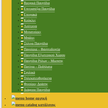
Βρεφικά Παιχνίδια
Επιτραπέζια Παιχνίδια
Εποχιακά
Κούκλες
Λούτρινα
Μινιατούρες
Μπάλες
Ξύλινα Παιχνίδια
Παγούρια – Φαγητοδοχεία
Παιχνίδια Εξωτερικού Χώρου
Παιχνίδια Ρόλων – Μίμησης
Πατίνια – Ποδήλατα
Σχολικά
Τηλεκατευθυνόμενα
Φιγούρες Δράσης
Διάφορα Παιχνίδια
αρχική
κατάλογος