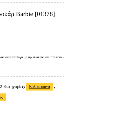
ουάρ Barbie [01378]
οϊόντων ανάλογα με την συσκευή και τον τύπο -
32
Κατηγορίες:
,
Καλοκαιρινά
ας