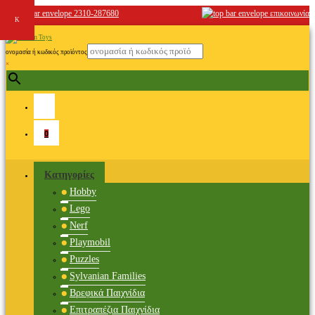
2310-287680
επικοινωνία
ονομασία ή κωδικός προϊόντος
×
0
Κατηγορίες
Hobby
Lego
Nerf
Playmobil
Puzzles
Sylvanian Families
Βρεφικά Παιχνίδια
Επιτραπέζια Παιχνίδια