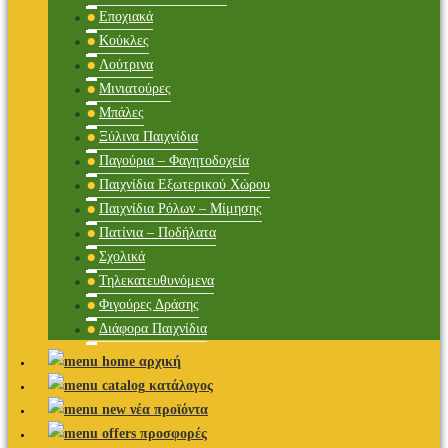
Εποχιακά
Κούκλες
Λούτρινα
Μινιατούρες
Μπάλες
Ξύλινα Παιχνίδια
Παγούρια – Φαγητοδοχεία
Παιχνίδια Εξωτερικού Χώρου
Παιχνίδια Ρόλων – Μίμησης
Πατίνια – Ποδήλατα
Σχολικά
Τηλεκατευθυνόμενα
Φιγούρες Δράσης
Διάφορα Παιχνίδια
αρχική
κατάλογος
νέα προϊόντα
προσφορές