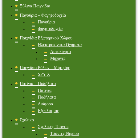
Ξύλινα Παιχνίδια
Παγούρια – Φαγητοδοχεία
Παγούρια
Φαγητοδοχεία
Παιχνίδια Εξωτερικού Χώρου
Ηλεκτροκίνητα Οχήματα
Αυτοκίνητα
Μηχανές
Παιχνίδια Ρόλων – Μίμησης
SPY X
Πατίνια – Ποδήλατα
Πατίνια
Ποδήλατα
Διάφορα
Εξοπλισμός
Σχολικά
Σχολικές Τσάντες
Τσάντες Νηπίου