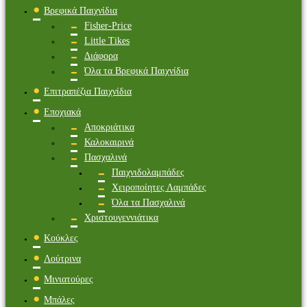
Βρεφικά Παιχνίδια
Fisher-Price
Little Tikes
Διάφορα
Όλα τα Βρεφικά Παιχνίδια
Επιτραπέζια Παιχνίδια
Εποχιακά
Αποκριάτικα
Καλοκαιρινά
Πασχαλινά
Παιχνιδολαμπάδες
Χειροποίητες Λαμπάδες
Όλα τα Πασχαλινά
Χριστουγεννιάτικα
Κούκλες
Λούτρινα
Μινιατούρες
Μπάλες