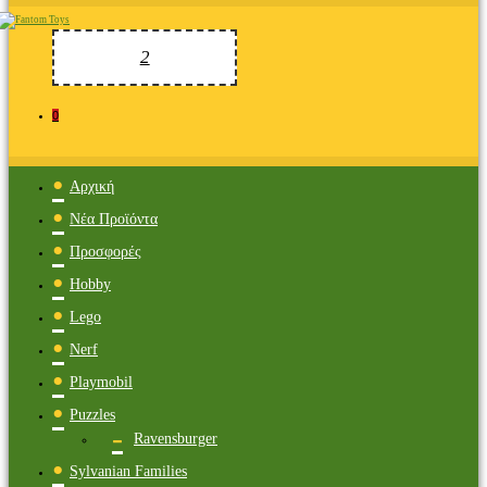
0
Αρχική
Νέα Προϊόντα
Προσφορές
Hobby
Lego
Nerf
Playmobil
Puzzles
Ravensburger
Sylvanian Families