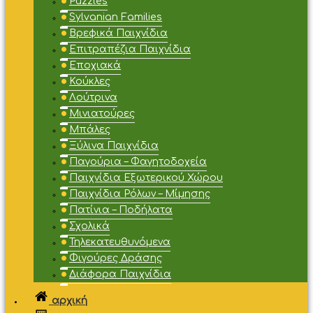
Puzzles
Sylvanian Families
Βρεφικά Παιχνίδια
Επιτραπέζια Παιχνίδια
Εποχιακά
Κούκλες
Λούτρινα
Μινιατούρες
Μπάλες
Ξύλινα Παιχνίδια
Παγούρια – Φαγητοδοχεία
Παιχνίδια Εξωτερικού Χώρου
Παιχνίδια Ρόλων – Μίμησης
Πατίνια – Ποδήλατα
Σχολικά
Τηλεκατευθυνόμενα
Φιγούρες Δράσης
Διάφορα Παιχνίδια
αρχική