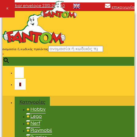
2310-287680
επικοινωνία
ονομασία ή κωδικός προϊόντος
×
0
Κατηγορίες
Hobby
Lego
Nerf
Playmobil