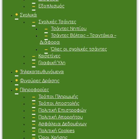
Εξοπλισμός
Σχολικά
Σχολικές Τσάντες
Τσάντες Νηπίου
Τσάντες Βόλτας – Τσαντάκια –
Διάφορα
Όλες οι σχολικές τσάντες
Κασετίνες
Γραφική Ύλη
Τηλεκατευθυνόμενα
Φιγούρες Δράσης
Πληροφορίες
Τρόποι Πληρωμής
Τρόποι Αποστολής
Πολιτική Επιστροφών
Πολιτική Απορρήτου
Ασφάλεια Δεδομένων
Πολιτική Cookies
Όροι Χρήσης