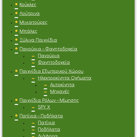
Κούκλες
Λούτρινα
Μινιατούρες
Μπάλες
Ξύλινα Παιχνίδια
Παγούρια – Φαγητοδοχεία
Παγούρια
Φαγητοδοχεία
Παιχνίδια Εξωτερικού Χώρου
Ηλεκτροκίνητα Οχήματα
Αυτοκίνητα
Μηχανές
Παιχνίδια Ρόλων – Μίμησης
SPY X
Πατίνια – Ποδήλατα
Πατίνια
Ποδήλατα
Διάφορα