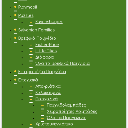
Playmobil
Puzzles
Ravensburger
Sylvanian Families
Βρεφικά Παιχνίδια
Fisher-Price
Little Tikes
Διάφορα
Όλα τα Βρεφικά Παιχνίδια
Επιτραπέζια Παιχνίδια
Εποχιακά
Αποκριάτικα
Καλοκαιρινά
Πασχαλινά
Παιχνιδολαμπάδες
Χειροποίητες Λαμπάδες
Όλα τα Πασχαλινά
Χριστουγεννιάτικα