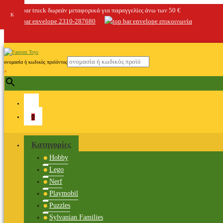
δωρεάν μεταφορικά για παραγγελίες άνω των 50 €
2310-287680
επικοινωνία
ονομασία ή κωδικός προϊόντος
×
0
Κατηγορίες
Hobby
Lego
Nerf
Playmobil
Puzzles
Sylvanian Families