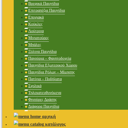
Βρεφικά Παιχνίδια
Επιτραπέζια Παιχνίδια
Εποχιακά
Κούκλες
Λούτρινα
Μινιατούρες
Μπάλες
Ξύλινα Παιχνίδια
Παγούρια – Φαγητοδοχεία
Παιχνίδια Εξωτερικού Χώρου
Παιχνίδια Ρόλων – Μίμησης
Πατίνια – Ποδήλατα
Σχολικά
Τηλεκατευθυνόμενα
Φιγούρες Δράσης
Διάφορα Παιχνίδια
αρχική
κατάλογος