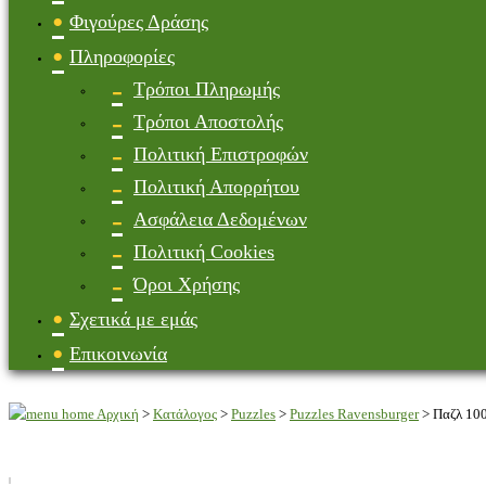
Φιγούρες Δράσης
Πληροφορίες
Τρόποι Πληρωμής
Τρόποι Αποστολής
Πολιτική Επιστροφών
Πολιτική Απορρήτου
Ασφάλεια Δεδομένων
Πολιτική Cookies
Όροι Χρήσης
Σχετικά με εμάς
Επικοινωνία
Αρχική
>
Κατάλογος
>
Puzzles
>
Puzzles Ravensburger
>
Παζλ 100