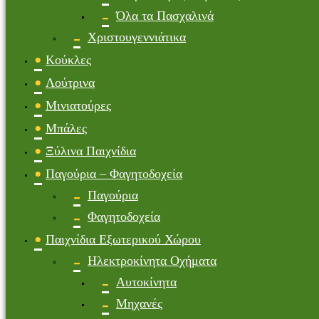
Όλα τα Πασχαλινά
Χριστουγεννιάτικα
Κούκλες
Λούτρινα
Μινιατούρες
Μπάλες
Ξύλινα Παιχνίδια
Παγούρια – Φαγητοδοχεία
Παγούρια
Φαγητοδοχεία
Παιχνίδια Εξωτερικού Χώρου
Ηλεκτροκίνητα Οχήματα
Αυτοκίνητα
Μηχανές