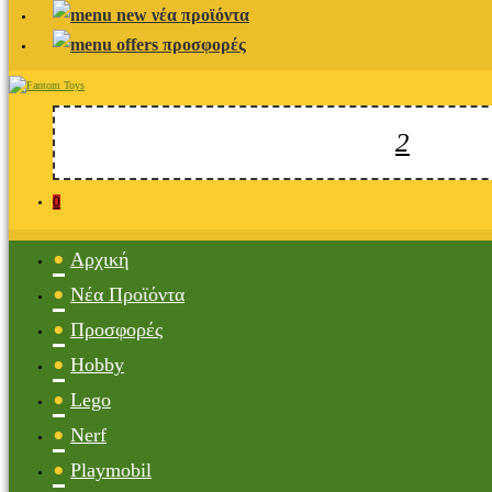
νέα προϊόντα
προσφορές
0
Αρχική
Νέα Προϊόντα
Προσφορές
Hobby
Lego
Nerf
Playmobil