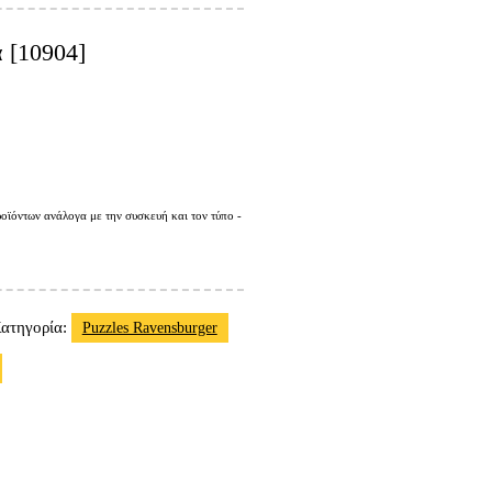
 [10904]
οϊόντων ανάλογα με την συσκευή και τον τύπο -
ατηγορία:
Puzzles Ravensburger