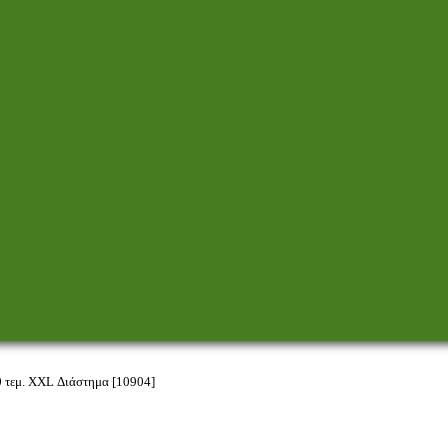
 τεμ. XXL Διάστημα [10904]