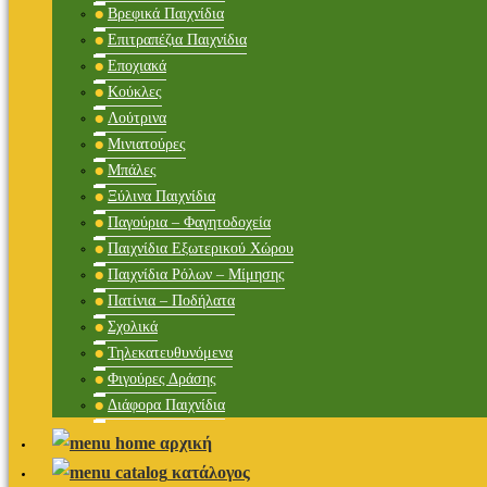
Βρεφικά Παιχνίδια
Επιτραπέζια Παιχνίδια
Εποχιακά
Κούκλες
Λούτρινα
Μινιατούρες
Μπάλες
Ξύλινα Παιχνίδια
Παγούρια – Φαγητοδοχεία
Παιχνίδια Εξωτερικού Χώρου
Παιχνίδια Ρόλων – Μίμησης
Πατίνια – Ποδήλατα
Σχολικά
Τηλεκατευθυνόμενα
Φιγούρες Δράσης
Διάφορα Παιχνίδια
αρχική
κατάλογος