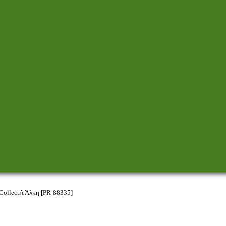
CollectA Άλκη [PR-88335]