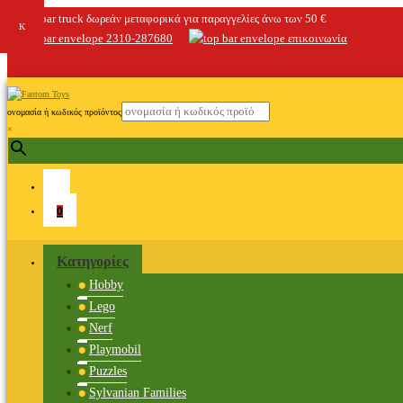
δωρεάν μεταφορικά για παραγγελίες άνω των 50 €
2310-287680
επικοινωνία
ονομασία ή κωδικός προϊόντος
×
0
Κατηγορίες
Hobby
Lego
Nerf
Playmobil
Puzzles
Sylvanian Families