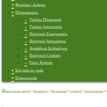
Φιγούρες Δράσης
Πληροφορίες
Τρόποι Πληρωμής
Τρόποι Αποστολής
Πολιτική Επιστροφών
Πολιτική Απορρήτου
Ασφάλεια Δεδομένων
Πολιτική Cookies
Όροι Χρήσης
Σχετικά με εμάς
Επικοινωνία
Αρχική
>
Κατάλογος
>
Μινιατούρες
>
CollectA
>
Ζώα Ζούγκλας
>