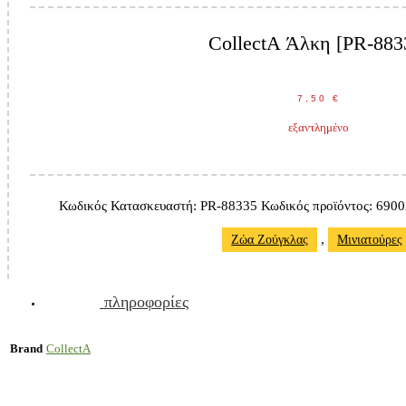
CollectA Άλκη [PR-883
7,50
€
εξαντλημένο
Κωδικός Κατασκευαστή:
PR-88335
Κωδικός προϊόντος:
6900
,
Ζώα Ζούγκλας
Μινιατούρες
πληροφορίες
Brand
CollectA