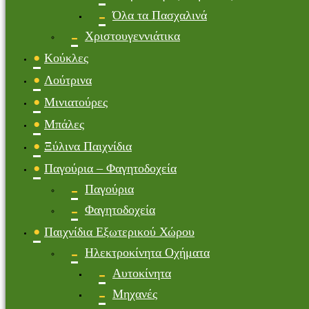
Όλα τα Πασχαλινά
Χριστουγεννιάτικα
Κούκλες
Λούτρινα
Μινιατούρες
Μπάλες
Ξύλινα Παιχνίδια
Παγούρια – Φαγητοδοχεία
Παγούρια
Φαγητοδοχεία
Παιχνίδια Εξωτερικού Χώρου
Ηλεκτροκίνητα Οχήματα
Αυτοκίνητα
Μηχανές