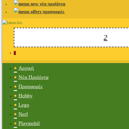
νέα προϊόντα
προσφορές
0
Αρχική
Νέα Προϊόντα
Προσφορές
Hobby
Lego
Nerf
Playmobil